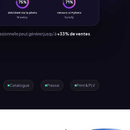
75%
71%
décident via la photo
retours si ≠ photo
Weebly
Salsify
ssionnelle peut générer jusqu'à
+33% de ventes
.
Catalogue
Presse
Print & PLV