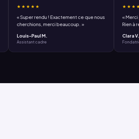
★★★★★
★★★★★
« Super rendu ! Exactement ce que nous
« Merci pour 
cherchions, merci beaucoup. »
Rien à redire
Louis-Paul M.
Clara V.
Assistant cadre
Fondatrice