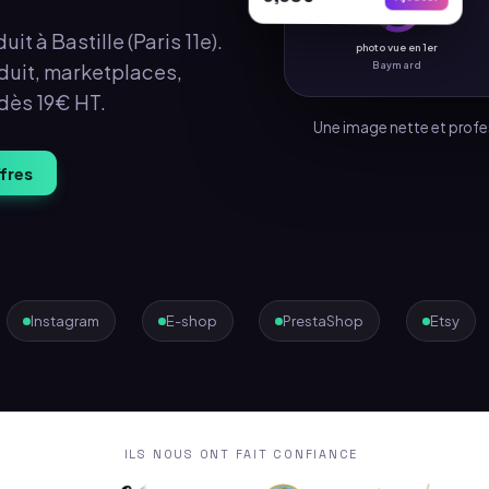
6,90€
Ajouter
56%
it à Bastille (Paris 11e).
photo vue en 1er
Baymard
oduit, marketplaces,
 dès 19€ HT.
Une image nette et profe
ffres
Instagram
E-shop
PrestaShop
Etsy
ILS NOUS ONT FAIT CONFIANCE