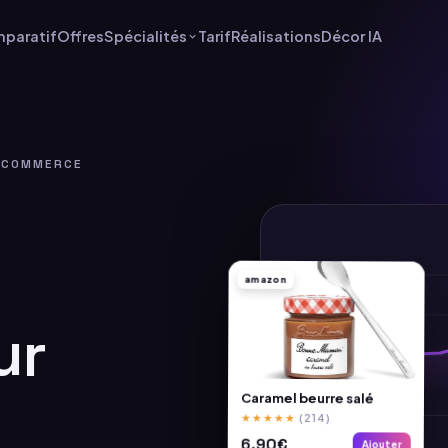
paratif
Offres
Spécialités
Tarif
Réalisations
Décor IA
E-COMMERCE
amazon
ur
.
Caramel beurre salé
(214)
★★★★★