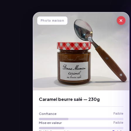
✕
Photo maison
Caramel beurre salé — 230g
Confiance
Faible
Mise en valeur
Faible