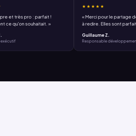
★★★★★
 très pro : parfait !
« Merci pour le partage des p
qu'on souhaitait. »
à redire. Elles sont parfaites. 
Guillaume Z.
tif
Responsable développement