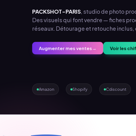
PACKSHOT-PARIS
, studio de photo produ
Des visuels qui font vendre — fiches pr
réseaux. Détourage et retouche inclus,
Augmenter mes ventes
→
Voir les chi
Amazon
Shopify
Cdiscount