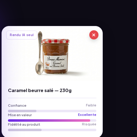
✕
Rendu IA seul
Caramel beurre salé — 230g
Confiance
Faible
Mise en valeur
Excellente
Fidélité au produit
Risquée